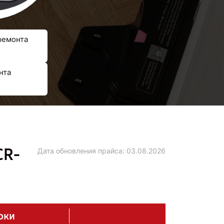
ремонта
нта
CR-
Дата обновления прайса:
03.08.2026
оки