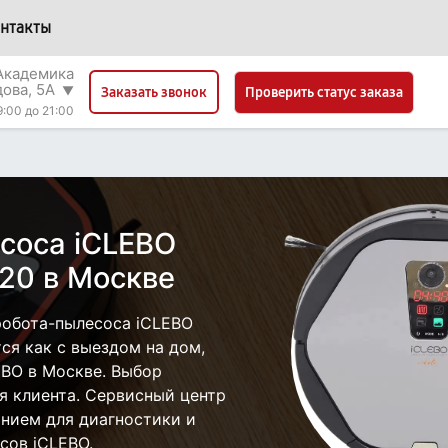
нтакты
 Академика
дова, 5А
▼
Проверить статус заказа
Заказать звонок
9:00 до 21:00
соса iCLEBO
-20 в Москве
робота-пылесоса iCLEBO
ся как с выездом на дом,
EBO в Москве. Выбор
я клиента. Сервисный центр
нием для диагностики и
сов iCLEBO.