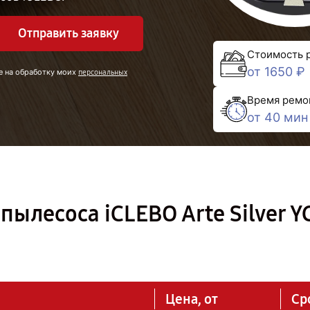
Отправить заявку
Стоимость 
от 1650 ₽
е на обработку моих
персональных
Время ремо
от 40 мин
ылесоса iCLEBO Arte Silver Y
Цена, от
Ср