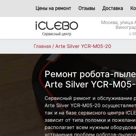
Цены на ремонт
Отзывы
Доставка
Ко
Москва, улица
Виногра
c 0
Сервисный центр
/
Arte Silver YCR-M05-20
Главная
Ремонт робота-пыле
Arte Silver YCR-M05
Сервисный ремонт и обслуживание 
Arte Silver YCR-M05-20 осуществляет
так и на базе сервисного центра iCL
зависит от типа поломки и пожелани
располагает всем нужным оборудова
устранения проблем роботов-пылесо